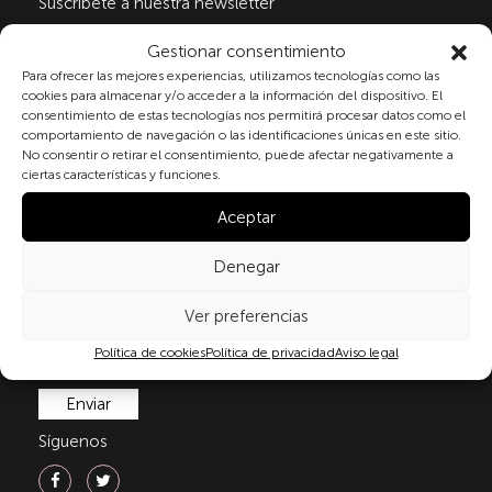
Suscribete a nuestra newsletter
Gestionar consentimiento
Para ofrecer las mejores experiencias, utilizamos tecnologías como las
Al marcar la casilla y enviar este formulario, usted
cookies para almacenar y/o acceder a la información del dispositivo. El
consiente expresamente el tratamiento de sus datos
consentimiento de estas tecnologías nos permitirá procesar datos como el
comportamiento de navegación o las identificaciones únicas en este sitio.
personales conforme a la normativa vigente en
No consentir o retirar el consentimiento, puede afectar negativamente a
materia de protección de datos personales, en
ciertas características y funciones.
particular, de acuerdo con lo dispuesto en el
Reglamento (UE) 2016/679 del Parlamento Europeo y
Aceptar
del Consejo de 27 de abril de 2016 (RGPD) y la Ley
Orgánica 3/2018, de 5 de diciembre, de Protección de
Denegar
Datos Personales y garantía de los derechos
digitale(LOPDGDD). Para más información puede
Ver preferencias
consultar nuestra
política de privacidad
.
Política de cookies
Política de privacidad
Aviso legal
Síguenos