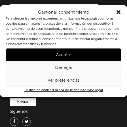
Gestionar consentimiento
Para ofrecer las mejores experiencias, utilizamos tecnologías como las
Al marcar la casilla y enviar este formulario, usted
cookies para almacenar y/o acceder a la información del dispositivo. El
consiente expresamente el tratamiento de sus datos
consentimiento de estas tecnologías nos permitirá procesar datos como el
personales conforme a la normativa vigente en
comportamiento de navegación o las identificaciones únicas en este sitio.
materia de protección de datos personales, en
No consentir o retirar el consentimiento, puede afectar negativamente a
ciertas características y funciones.
particular, de acuerdo con lo dispuesto en el
Reglamento (UE) 2016/679 del Parlamento Europeo y
Aceptar
del Consejo de 27 de abril de 2016 (RGPD) y la Ley
Orgánica 3/2018, de 5 de diciembre, de Protección de
Denegar
Datos Personales y garantía de los derechos
digitale(LOPDGDD). Para más información puede
Ver preferencias
consultar nuestra
política de privacidad
.
Política de cookies
Política de privacidad
Aviso legal
Síguenos