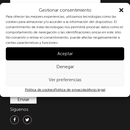
Gestionar consentimiento
Para ofrecer las mejores experiencias, utilizamos tecnologías como las
Al marcar la casilla y enviar este formulario, usted
cookies para almacenar y/o acceder a la información del dispositivo. El
consiente expresamente el tratamiento de sus datos
consentimiento de estas tecnologías nos permitirá procesar datos como el
personales conforme a la normativa vigente en
comportamiento de navegación o las identificaciones únicas en este sitio.
materia de protección de datos personales, en
No consentir o retirar el consentimiento, puede afectar negativamente a
particular, de acuerdo con lo dispuesto en el
ciertas características y funciones.
Reglamento (UE) 2016/679 del Parlamento Europeo y
del Consejo de 27 de abril de 2016 (RGPD) y la Ley
Aceptar
Orgánica 3/2018, de 5 de diciembre, de Protección de
Datos Personales y garantía de los derechos
Denegar
digitale(LOPDGDD). Para más información puede
consultar nuestra
política de privacidad
.
Ver preferencias
Política de cookies
Política de privacidad
Aviso legal
Síguenos