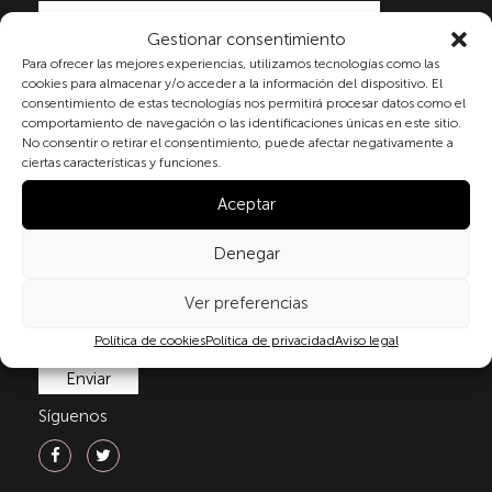
Gestionar consentimiento
Para ofrecer las mejores experiencias, utilizamos tecnologías como las
Al marcar la casilla y enviar este formulario, usted
cookies para almacenar y/o acceder a la información del dispositivo. El
consiente expresamente el tratamiento de sus datos
consentimiento de estas tecnologías nos permitirá procesar datos como el
personales conforme a la normativa vigente en
comportamiento de navegación o las identificaciones únicas en este sitio.
materia de protección de datos personales, en
No consentir o retirar el consentimiento, puede afectar negativamente a
particular, de acuerdo con lo dispuesto en el
ciertas características y funciones.
Reglamento (UE) 2016/679 del Parlamento Europeo y
Aceptar
del Consejo de 27 de abril de 2016 (RGPD) y la Ley
Orgánica 3/2018, de 5 de diciembre, de Protección de
Datos Personales y garantía de los derechos
Denegar
digitale(LOPDGDD). Para más información puede
consultar nuestra
política de privacidad
.
Ver preferencias
Política de cookies
Política de privacidad
Aviso legal
Síguenos