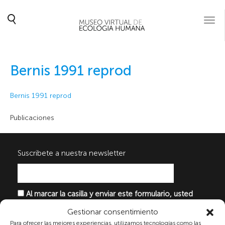
Togg
navi
Bernis 1991 reprod
Bernis 1991 reprod
Publicaciones
Suscribete a nuestra newsletter
Al marcar la casilla y enviar este formulario, usted
consiente expresamente el tratamiento de sus datos
Gestionar consentimiento
personales conforme a la normativa vigente en
Para ofrecer las mejores experiencias, utilizamos tecnologías como las