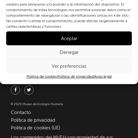
materia de protección de datos personales, en
cookies para almacenar y/o acceder a la información del dispositivo. El
particular, de acuerdo con lo dispuesto en el
consentimiento de estas tecnologías nos permitirá procesar datos como el
Reglamento (UE) 2016/679 del Parlamento Europeo y
comportamiento de navegación o las identificaciones únicas en este sitio.
del Consejo de 27 de abril de 2016 (RGPD) y la Ley
No consentir o retirar el consentimiento, puede afectar negativamente a
Orgánica 3/2018, de 5 de diciembre, de Protección de
ciertas características y funciones.
Datos Personales y garantía de los derechos
Aceptar
digitale(LOPDGDD). Para más información puede
consultar nuestra
política de privacidad
.
Denegar
Ver preferencias
Política de cookies
Política de privacidad
Aviso legal
Síguenos
© 2026 Museo de Ecología Humana
Contacto
Política de privacidad
Política de cookies (UE)
Los contenidos del MVEH son propiedad de sus