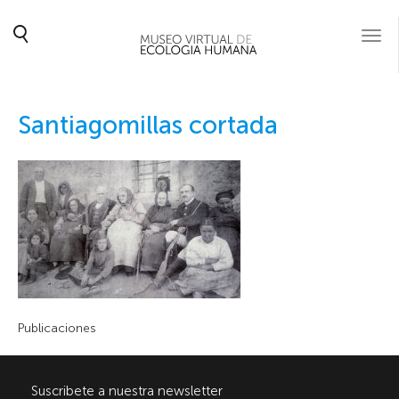
Togg
navi
Santiagomillas cortada
Publicaciones
Suscribete a nuestra newsletter