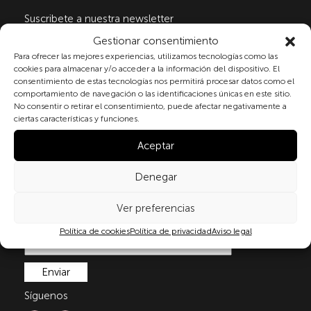
Suscribete a nuestra newsletter
Gestionar consentimiento
Para ofrecer las mejores experiencias, utilizamos tecnologías como las
cookies para almacenar y/o acceder a la información del dispositivo. El
Al marcar la casilla y enviar este formulario, usted
consentimiento de estas tecnologías nos permitirá procesar datos como el
consiente expresamente el tratamiento de sus datos
comportamiento de navegación o las identificaciones únicas en este sitio.
personales conforme a la normativa vigente en
No consentir o retirar el consentimiento, puede afectar negativamente a
materia de protección de datos personales, en
ciertas características y funciones.
particular, de acuerdo con lo dispuesto en el
Aceptar
Reglamento (UE) 2016/679 del Parlamento Europeo y
del Consejo de 27 de abril de 2016 (RGPD) y la Ley
Orgánica 3/2018, de 5 de diciembre, de Protección de
Denegar
Datos Personales y garantía de los derechos
digitale(LOPDGDD). Para más información puede
Ver preferencias
consultar nuestra
política de privacidad
.
Política de cookies
Política de privacidad
Aviso legal
Síguenos