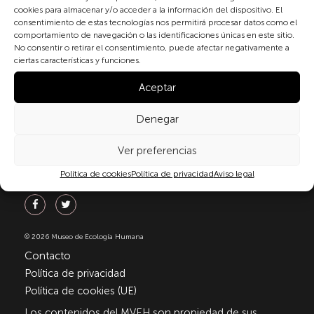
materia de protección de datos personales, en
cookies para almacenar y/o acceder a la información del dispositivo. El
particular, de acuerdo con lo dispuesto en el
consentimiento de estas tecnologías nos permitirá procesar datos como el
Reglamento (UE) 2016/679 del Parlamento Europeo y
comportamiento de navegación o las identificaciones únicas en este sitio.
del Consejo de 27 de abril de 2016 (RGPD) y la Ley
No consentir o retirar el consentimiento, puede afectar negativamente a
Orgánica 3/2018, de 5 de diciembre, de Protección de
ciertas características y funciones.
Datos Personales y garantía de los derechos
Aceptar
digitale(LOPDGDD). Para más información puede
consultar nuestra
política de privacidad
.
Denegar
Ver preferencias
Política de cookies
Política de privacidad
Aviso legal
Síguenos
© 2026 Museo de Ecología Humana
Contacto
Política de privacidad
Política de cookies (UE)
Los contenidos del MVEH son propiedad de sus