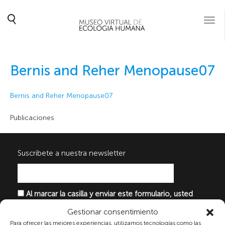
Togg
navi
Bernis and Reher Menopause07
Bernis and Reher Menopause07
Publicaciones
Suscribete a nuestra newsletter
Al marcar la casilla y enviar este formulario, usted
consiente expresamente el tratamiento de sus datos
Gestionar consentimiento
personales conforme a la normativa vigente en
Para ofrecer las mejores experiencias, utilizamos tecnologías como las