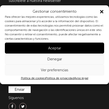
Suscribete a nuestra newsletter
Gestionar consentimiento
Para ofrecer las mejores experiencias, utilizamos tecnologías como las
Al marcar la casilla y enviar este formulario, usted
cookies para almacenar y/o acceder a la información del dispositivo. El
consiente expresamente el tratamiento de sus datos
consentimiento de estas tecnologías nos permitirá procesar datos como el
comportamiento de navegación o las identificaciones únicas en este sitio.
personales conforme a la normativa vigente en
No consentir o retirar el consentimiento, puede afectar negativamente a
materia de protección de datos personales, en
ciertas características y funciones.
particular, de acuerdo con lo dispuesto en el
Reglamento (UE) 2016/679 del Parlamento Europeo y
Aceptar
del Consejo de 27 de abril de 2016 (RGPD) y la Ley
Orgánica 3/2018, de 5 de diciembre, de Protección de
Denegar
Datos Personales y garantía de los derechos
digitale(LOPDGDD). Para más información puede
Ver preferencias
consultar nuestra
política de privacidad
.
Política de cookies
Política de privacidad
Aviso legal
Síguenos