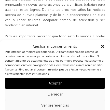
empezado y nuevas generaciones de científicos trabajan para
alcanzar estos logros. Durante los próximos años las noticias
acerca de nuevos planetas y de lo que encontremos en ellos
van a llenar titulares, acaparar tiempo de televisión y ser
tendencia en internet.
Pero es importante recordar que todo esto lo vamos a poder
hacer sin movernos de los alrededores de nuestro planeta
Gestionar consentimiento
Tierra. El único planeta en el que por el momento, sabemos
que hay vida. Y es que el más cercano de estos planetas
Para ofrecer las mejores experiencias, utilizamos tecnologías como las
cookies para almacenar y/o acceder a la información del dispositivo. El
extrasolares se encuentra a varios años de luz de la Tierra.
consentimiento de estas tecnologías nos permitirá procesar datos como el
Esto son muchos billones de kilómetros y, lamentablemente,
comportamiento de navegación o las identificaciones únicas en este sitio.
hacer este viaje se encuentra muy lejos de lo que podemos
No consentir o retirar el consentimiento, puede afectar negativamente a
soñar, ya no solo por los numerosos retos técnicos que
ciertas características y funciones.
deberíamos superar sino sencillamente por la inmensa
cantidad de energía necesaria para hacerlo. No es sensato
Aceptar
poner nuestras esperanzas en viajar a estos planetas y mucho
menos como solución a ninguno de nuestros problemas:
Denegar
nuestro futuro está ligado al futuro del planeta Tierra.
Ver preferencias
La imagen de la Tierra que acompaña este texto ha sido