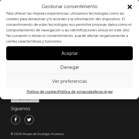
Gestionar consentimiento
Al marcar la casilla y enviar este formulario, usted
Para ofrecer las mejores experiencias, utilizamos tecnologías como las
consiente expresamente el tratamiento de sus datos
cookies para almacenar y/o acceder a la información del dispositivo. El
personales conforme a la normativa vigente en
consentimiento de estas tecnologías nos permitirá procesar datos como el
materia de protección de datos personales, en
comportamiento de navegación o las identificaciones únicas en este sitio.
particular, de acuerdo con lo dispuesto en el
No consentir o retirar el consentimiento, puede afectar negativamente a
ciertas características y funciones.
Reglamento (UE) 2016/679 del Parlamento Europeo y
del Consejo de 27 de abril de 2016 (RGPD) y la Ley
Aceptar
Orgánica 3/2018, de 5 de diciembre, de Protección de
Datos Personales y garantía de los derechos
Denegar
digitale(LOPDGDD). Para más información puede
consultar nuestra
política de privacidad
.
Ver preferencias
Política de cookies
Política de privacidad
Aviso legal
Síguenos
© 2026 Museo de Ecología Humana