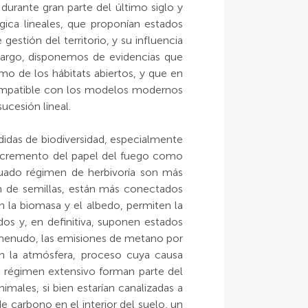
urante gran parte del último siglo y
ica lineales, que proponían estados
stión del territorio, y su influencia
mbargo, disponemos de evidencias que
mo de los hábitats abiertos, y que en
s compatible con los modelos modernos
cesión lineal.
idas de biodiversidad, especialmente
 incremento del papel del fuego como
ecuado régimen de herbivoría son más
n de semillas, están más conectados
n la biomasa y el albedo, permiten la
os y, en definitiva, suponen estados
a menudo, las emisiones de metano por
n la atmósfera, proceso cuya causa
n régimen extensivo forman parte del
imales, si bien estarían canalizadas a
 carbono en el interior del suelo, un