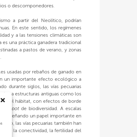
endios o descomponedores.
smo a partir del Neolítico, podrían
nuas. En este sentido, los regímenes
idad y a las tensiones climáticas son
es una práctica ganadera tradicional
stinadas a pastos de verano, y zonas
.
ales usadas por rebaños de ganado en
en un importante efecto ecológico a
do durante siglos, las vías pecuarias
iados a estructuras antiguas como los
dad del hábitat, con efectos de borde
o
hotspot
de biodiversidad. A escalas
 desempeñando un papel importante en
mismo, las vías pecuarias también han
as
los la conectividad, la fertilidad del