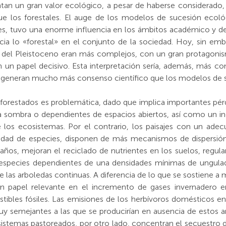
an un gran valor ecológico, a pesar de haberse considerado, d
 los forestales. El auge de los modelos de sucesión ecológ
es, tuvo una enorme influencia en los ámbitos académico y de ge
ia lo «forestal» en el conjunto de la sociedad. Hoy, sin e
s del Pleistoceno eran más complejos, con un gran protagonis
ban un papel decisivo. Esta interpretación sería, además, má
e generan mucho más consenso científico que los modelos de su
forestados es problemática, dado que implica importantes pérd
 la sombra o dependientes de espacios abiertos, así como un
e los ecosistemas. Por el contrario, los paisajes con un ad
idad de especies, disponen de más mecanismos de dispersió
ños, mejoran el reciclado de nutrientes en los suelos, regula
 especies dependientes de una densidades mínimas de ungulad
 las arboledas continuas. A diferencia de lo que se sostiene 
un papel relevante en el incremento de gases invernadero e
bles fósiles. Las emisiones de los herbívoros domésticos e
uy semejantes a las que se producirían en ausencia de estos an
istemas pastoreados, por otro lado, concentran el secuestro de