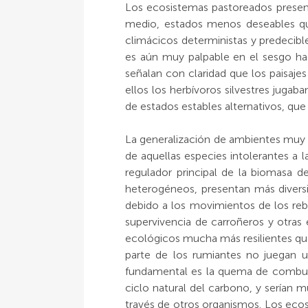
Los ecosistemas pastoreados present
medio, estados menos deseables que
climácicos deterministas y predecibl
es aún muy palpable en el sesgo hac
señalan con claridad que los paisaje
ellos los herbívoros silvestres juga
de estados estables alternativos, qu
La generalización de ambientes muy 
de aquellas especies intolerantes a
regulador principal de la biomasa d
heterogéneos, presentan más divers
debido a los movimientos de los reba
supervivencia de carroñeros y otras
ecológicos mucha más resilientes que
parte de los rumiantes no juegan 
fundamental es la quema de combusti
ciclo natural del carbono, y serían m
través de otros organismos. Los ecos