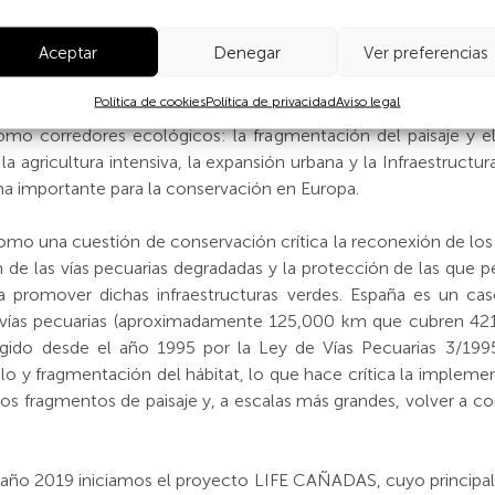
nización y los servicios culturales.
Aceptar
Denegar
Ver preferencias
pecuarias está estrechamente vinculado al mantenimien
rogresivo de la trashumancia ha fomentado las invasiones d
Política de cookies
Política de privacidad
Aviso legal
 ser humano y otros usos agresivos como el ocio motorizado. 
 como corredores ecológicos: la fragmentación del paisaje y e
 agricultura intensiva, la expansión urbana y la Infraestructura
 importante para la conservación en Europa.
omo una cuestión de conservación crítica la reconexión de l
ón de las vías pecuarias degradadas y la protección de las qu
 promover dichas infraestructuras verdes. España es un cas
 vías pecuarias (aproximadamente 125,000 km que cubren 421,0
gido desde el año 1995 por la Ley de Vías Pecuarias 3/19
lo y fragmentación del hábitat, lo que hace crítica la implemen
los fragmentos de paisaje y, a escalas más grandes, volver a 
l año 2019 iniciamos el proyecto LIFE CAÑADAS, cuyo principal o