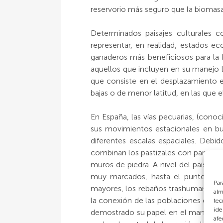
reservorio más seguro que la biomasa
Determinados paisajes culturales c
representar, en realidad, estados e
ganaderos más beneficiosos para la b
aquellos que incluyen en su manejo 
que consiste en el desplazamiento e
bajas o de menor latitud, en las que e
En España, las vías pecuarias, (con
sus movimientos estacionales en bu
diferentes escalas espaciales. Debid
combinan los pastizales con parches 
muros de piedra. A nivel del paisaje
muy marcados, hasta el punto de 
Par
mayores, los rebaños trashumantes d
alm
la conexión de las poblaciones de pl
tec
ide
demostrado su papel en el mantenimien
afe