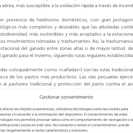
 aérea, más susceptible a la oxidación rápida a través de inc
on presencia de herbívoros domésticos, con gran protagoni
cológicos más completos y deseables que las arboledas conti
iodiversidad, más sostenibles y más acoplados a la estacional
los movimientos nómadas y trashumantes. Así, la trashumancia 
stacional del ganado entre zonas altas o de mayor latitud, de
l ganado pasa el invierno, siguiendo rutas regulares establecidas
ocidas coloquialmente como «cañadas») son las rutas tradicion
sca de los pastos más productivos. Las vías pecuarias ejerc
o al pastoreo tradicional y protección del pasto contra el ara
de vegetación leñosa, setos, y otros tipos de vegetación asoc
Gestionar consentimiento
, las vías pecuarias aumentan significativamente la heterogenei
que en matrices agrícolas y forestales se comportan com
a ofrecer las mejores experiencias, utilizamos tecnologías como las cookies para
ispersan semillas a lo largo de varios cientos de kilómetros,
acenar y/o acceder a la información del dispositivo. El consentimiento de estas
antas, y asegurando el mantenimiento de especies locales. Asi
nologías nos permitirá procesar datos como el comportamiento de navegación o l
ntificaciones únicas en este sitio. No consentir o retirar el consentimiento, puede
to de otras funciones y servicios de los ecosistemas, entre el
ctar negativamente a ciertas características y funciones.