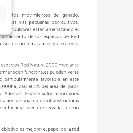
to de los movimientos de ganado.
e las vías pecuarias por cultivos,
Estos impulsores están amenazando el
l aislamiento de los espacios de Red
 Gris como ferrocarriles y carreteras,
os espacios Red Natura 2000 mediante
e permanecen funcionales pueden verse
o particularmente favorable en este
00ha, casi el 1% del área del país),
95. Además, España sufre fenómenos
tación de una red de infraestructuras
conectar áreas bien conservadas, como
bjetivo es mejorar el papel de la red