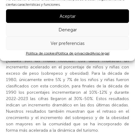
ciertas características y funciones.
Los resultados del estudio nos dicen que hay buenas y malas
Aceptar
noticias para la salud de los niños y niñas de estas
comunidades. Las buenas noticias son que las prevalencias de
retraso en el crecimiento han disminuido entre un 70% y 75%
Denegar
entre los seis y 12 años de 1980 a la fecha. Los incrementos
en la estatura promedio son más grandes en las niñas, es
Ver preferencias
decir, observamos niñas sustancialmente más altas en
Política de cookies
Política de privacidad
Aviso legal
comparación a las niñas medidas cuatro décadas atrás.
¿Cuáles son las malas noticias? Los datos muestran un
incremento acelerado en el porcentaje de niños y niñas con
exceso de peso (sobrepeso y obesidad). Para la década de
1980, únicamente entre 5% y 7% de los niños y niñas fueron
clasificados con esta condición, para finales de la década de
1990 los porcentajes incrementaron al 10%-12% y durante
2022-2023 las cifras llegaron al 30%-50%. Estos resultados
indican un incremento dramático en las dos últimas décadas.
Nuestros resultados también muestran que el retraso en el
crecimiento y el incremento del sobrepeso y de la obesidad
son mayores en la comunidad que se ha incorporado de
forma más acelerada a la dinámica del turismo.