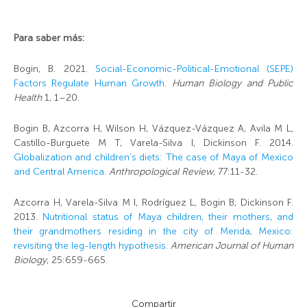
Para saber más:
Bogin, B. 2021.
Social-Economic-Political-Emotional (SEPE)
Factors Regulate Human Growth.
Human Biology and Public
Health
1, 1–20.
Bogin B, Azcorra H, Wilson H, Vázquez-Vázquez A, Avila M L,
Castillo-Burguete M T, Varela-Silva I, Dickinson F. 2014.
Globalization and children’s diets: The case of Maya of Mexico
and Central America.
Anthropological Review
, 77:11-32.
Azcorra H, Varela-Silva M I, Rodríguez L, Bogin B, Dickinson F.
2013.
Nutritional status of Maya children, their mothers, and
their grandmothers residing in the city of Merida, Mexico:
revisiting the leg-length hypothesis.
American Journal of Human
Biology
, 25:659-665.
Compartir