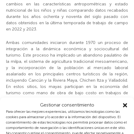
cambios en las características antropométricas y estado
nutricional de los niños y niñas comparando datos recabados
durante los años ochenta y noventa del siglo pasado con
datos obtenidos en la última temporada de trabajo de campo
en 2022 y 2023.
Ambas comunidades iniciaron durante 1970 un proceso de
integración a la dinámica económica y sociocultural del
turismo. Este proceso ha implicado un abandono paulatino de
la milpa, el sistema de agricultura tradicional mesoamericano,
y la incorporación de la población al mercado laboral
asalariado en los principales centros turísticos de la región,
incluyendo Cancún y la Riviera Maya, Chichen Itza y Valladolid.
En estos sitios, los mayas participan en la economía del
turismo como mano de obra de bajo costo en trabajos de
construcción y mantenimiento y como empleados en lugares
Gestionar consentimiento
turísticos de playa, ecoturismo y arqueoturismo. Estos
procesos han transformado profundamente la ecología
Para ofrecer las mejores experiencias, utilizamos tecnologías como las
cookies para almacenar y/o acceder a la información del dispositivo. El
nutricional de las comunidades, haciéndolas más dependientes
consentimiento de estas tecnologías nos permitirá procesar datos como el
de productos industrializados para cubrir sus necesidades
comportamiento de navegación o las identificaciones únicas en este sitio.
alimentarias y modificando sus ideales de consumo.
No consentir o retirar el consentimiento, puede afectar negativamente a