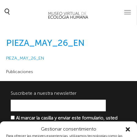
Togg
navi
PIEZA_MAY_26_EN
PIEZA_MAY_26_EN
Publicaciones
Suscribete a nuestra newsletter
Al marcar la casilla y enviar este formulario, usted
consiente expresamente el tratamiento de sus datos
Gestionar consentimiento
personales conforme a la normativa vigente en
Para ofrecer las mejores experiencias, utilizamos tecnologías como las