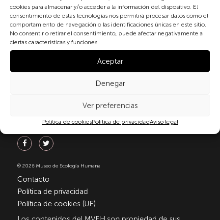
materia de protección de datos personales, en
cookies para almacenar y/o acceder a la información del dispositivo. El
particular, de acuerdo con lo dispuesto en el
consentimiento de estas tecnologías nos permitirá procesar datos como el
Reglamento (UE) 2016/679 del Parlamento Europeo y
comportamiento de navegación o las identificaciones únicas en este sitio.
del Consejo de 27 de abril de 2016 (RGPD) y la Ley
No consentir o retirar el consentimiento, puede afectar negativamente a
Orgánica 3/2018, de 5 de diciembre, de Protección de
ciertas características y funciones.
Datos Personales y garantía de los derechos
Aceptar
digitale(LOPDGDD). Para más información puede
consultar nuestra
política de privacidad
.
Denegar
Ver preferencias
Política de cookies
Política de privacidad
Aviso legal
Síguenos
© 2026 Museo de Ecología Humana
Contacto
Política de privacidad
Política de cookies (UE)
Los contenidos del MVEH son propiedad de sus