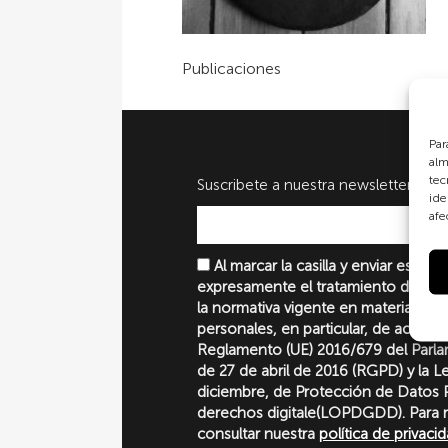
Publicaciones
Par
alm
tec
Suscribete a nuestra newsletter
ide
afe
Al marcar la casilla y enviar este 
expresamente el tratamiento de sus
la normativa vigente en materia de 
personales, en particular, de acuerd
Reglamento (UE) 2016/679 del Parl
de 27 de abril de 2016 (RGPD) y la 
diciembre, de Protección de Datos P
derechos digitale(LOPDGDD). Para 
consultar nuestra
política de privaci