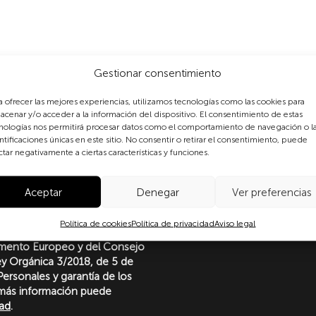
Gestionar consentimiento
a ofrecer las mejores experiencias, utilizamos tecnologías como las cookies para
acenar y/o acceder a la información del dispositivo. El consentimiento de estas
nologías nos permitirá procesar datos como el comportamiento de navegación o l
ntificaciones únicas en este sitio. No consentir o retirar el consentimiento, puede
ctar negativamente a ciertas características y funciones.
formulario, usted consiente
Aceptar
Denegar
Ver preferencias
 datos personales conforme a
protección de datos
Política de cookies
Política de privacidad
Aviso legal
o con lo dispuesto en el
amento Europeo y del Consejo
Ley Orgánica 3/2018, de 5 de
ersonales y garantía de los
más información puede
dad
.