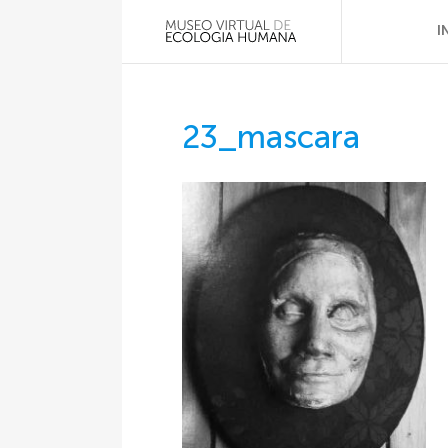
I
23_mascara