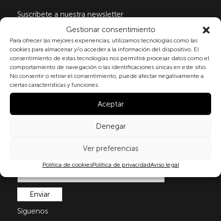
Suscribete a nuestra newsletter
Gestionar consentimiento
Para ofrecer las mejores experiencias, utilizamos tecnologías como las
cookies para almacenar y/o acceder a la información del dispositivo. El
Al marcar la casilla y enviar este formulario, usted
consentimiento de estas tecnologías nos permitirá procesar datos como el
consiente expresamente el tratamiento de sus datos
comportamiento de navegación o las identificaciones únicas en este sitio.
personales conforme a la normativa vigente en
No consentir o retirar el consentimiento, puede afectar negativamente a
materia de protección de datos personales, en
ciertas características y funciones.
particular, de acuerdo con lo dispuesto en el
Aceptar
Reglamento (UE) 2016/679 del Parlamento Europeo y
del Consejo de 27 de abril de 2016 (RGPD) y la Ley
Denegar
Orgánica 3/2018, de 5 de diciembre, de Protección de
Datos Personales y garantía de los derechos
digitale(LOPDGDD). Para más información puede
Ver preferencias
consultar nuestra
política de privacidad
.
Política de cookies
Política de privacidad
Aviso legal
Síguenos