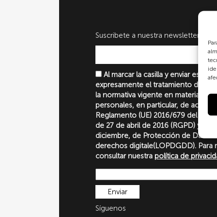
Suscribete a nuestra newsletter
Par
alm
tec
ide
Al marcar la casilla y enviar este 
afe
expresamente el tratamiento de sus
la normativa vigente en materia de 
personales, en particular, de acuerd
Reglamento (UE) 2016/679 del Parl
de 27 de abril de 2016 (RGPD) y la 
diciembre, de Protección de Datos P
derechos digitale(LOPDGDD). Para 
consultar nuestra
política de privaci
Síguenos