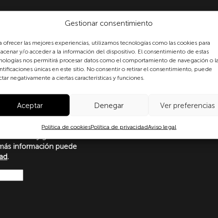
Gestionar consentimiento
a ofrecer las mejores experiencias, utilizamos tecnologías como las cookies para
acenar y/o acceder a la información del dispositivo. El consentimiento de estas
nologías nos permitirá procesar datos como el comportamiento de navegación o l
ntificaciones únicas en este sitio. No consentir o retirar el consentimiento, puede
formulario, usted consiente
ctar negativamente a ciertas características y funciones.
 datos personales conforme a
protección de datos
Aceptar
Denegar
Ver preferencias
o con lo dispuesto en el
amento Europeo y del Consejo
Ley Orgánica 3/2018, de 5 de
Política de cookies
Política de privacidad
Aviso legal
ersonales y garantía de los
más información puede
dad
.