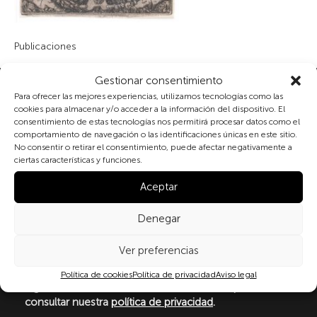
Publicaciones
Gestionar consentimiento
Suscribete a nuestra newsletter
Para ofrecer las mejores experiencias, utilizamos tecnologías como las
cookies para almacenar y/o acceder a la información del dispositivo. El
consentimiento de estas tecnologías nos permitirá procesar datos como el
comportamiento de navegación o las identificaciones únicas en este sitio.
No consentir o retirar el consentimiento, puede afectar negativamente a
Al marcar la casilla y enviar este formulario, usted
ciertas características y funciones.
consiente expresamente el tratamiento de sus datos
personales conforme a la normativa vigente en
Aceptar
materia de protección de datos personales, en
particular, de acuerdo con lo dispuesto en el
Denegar
Reglamento (UE) 2016/679 del Parlamento Europeo y
del Consejo de 27 de abril de 2016 (RGPD) y la Ley
Ver preferencias
Orgánica 3/2018, de 5 de diciembre, de Protección de
Datos Personales y garantía de los derechos
Política de cookies
Política de privacidad
Aviso legal
digitale(LOPDGDD). Para más información puede
consultar nuestra
política de privacidad
.