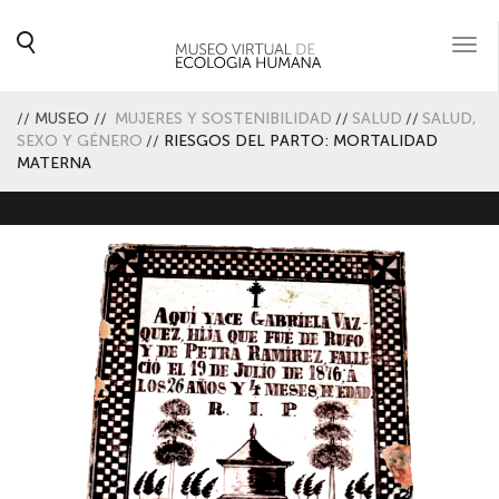
Togg
navi
//
MUSEO
//
MUJERES Y SOSTENIBILIDAD
//
SALUD
//
SALUD,
SEXO Y GÉNERO
//
RIESGOS DEL PARTO: MORTALIDAD
MATERNA