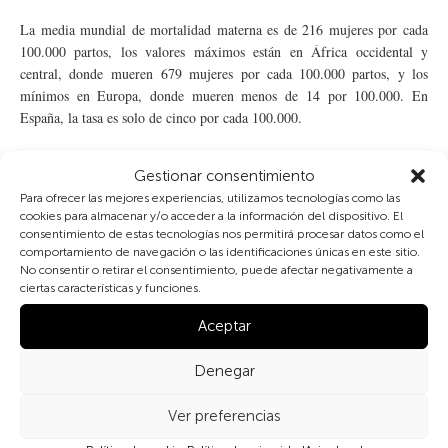
La media mundial de mortalidad materna es de 216 mujeres por cada
100.000 partos, los valores máximos están en África occidental y
central, donde mueren 679 mujeres por cada 100.000 partos, y los
mínimos en Europa, donde mueren menos de 14 por 100.000. En
España, la tasa es solo de cinco por cada 100.000.
El 70% de las causas de muerte materna se asocian directamente con
Gestionar consentimiento
hemorragias, infecciones, abortos peligrosos, eclampsia y parto
Para ofrecer las mejores experiencias, utilizamos tecnologías como las
obstruido. Pero muchas muertes podrían prevenirse modificando las
cookies para almacenar y/o acceder a la información del dispositivo. El
situaciones discriminatorias de género y de pobreza, como las que
consentimiento de estas tecnologías nos permitirá procesar datos como el
imponen las relaciones sexuales sin barreras, que aumentan el riesgo de
comportamiento de navegación o las identificaciones únicas en este sitio.
No consentir o retirar el consentimiento, puede afectar negativamente a
SIDA y otras enfermedades de transmisión sexual; los matrimonios y
ciertas características y funciones.
maternidades adolescentes, que aumentan la morbimortalidad materna;
o las diferentes limitaciones nutricionales, que, por ejemplo, determinan
Aceptar
retraso en el desarrollo y pequeña talla adulta, o aumentan el riesgo de
anemia.
Denegar
Foto, Clara Sánchez
Ver preferencias