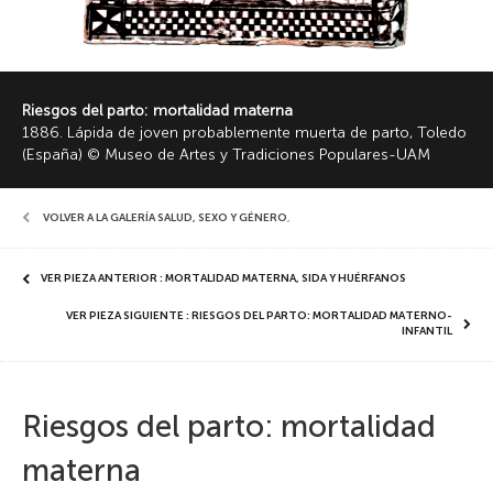
Riesgos del parto: mortalidad materna
1886. Lápida de joven probablemente muerta de parto, Toledo
(España) © Museo de Artes y Tradiciones Populares-UAM
VOLVER A LA GALERÍA SALUD, SEXO Y GÉNERO
,
VER PIEZA ANTERIOR : MORTALIDAD MATERNA, SIDA Y HUÉRFANOS
VER PIEZA SIGUIENTE : RIESGOS DEL PARTO: MORTALIDAD MATERNO-
INFANTIL
Riesgos del parto: mortalidad
materna