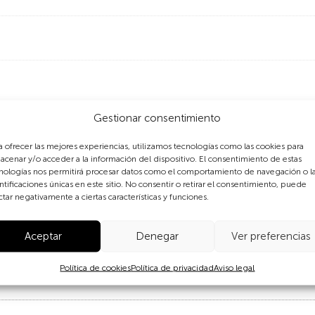
Gestionar consentimiento
a ofrecer las mejores experiencias, utilizamos tecnologías como las cookies para
n grupo de mujeres camina por las bulliciosas calles de Pushkar 
acenar y/o acceder a la información del dispositivo. El consentimiento de estas
r, Pushkar es un importante lugar de peregrinación para hindúe
nologías nos permitirá procesar datos como el comportamiento de navegación o l
 dice que apareció cuando Brahma dejó caer una flor de loto, y
ntificaciones únicas en este sitio. No consentir o retirar el consentimiento, puede
ctar negativamente a ciertas características y funciones.
a ciudad también es conocida por su feria anual, una de las 
un promedio de 200.000 mil visitantes, a una ciudad con u
Aceptar
Denegar
Ver preferencias
Política de cookies
Política de privacidad
Aviso legal