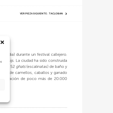
VER PIEZA SIGUIENTE : TACLOBAN
(India) durante un festival callejero.
s y sijs. La ciudad ha sido construida
as
 tiene 52
ghats
(escalinatas) de baño y
ferias de camellos, caballos y ganado
na población de poco más de 20.000