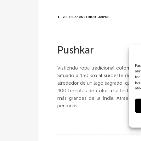
VER PIEZA ANTERIOR : JAIPUR
Pushkar
Par
Vistiendo ropa tradicional colorida, u
alm
Situado a 150 km al suroeste de Jaipu
tec
alrededor de un lago sagrado, que se
ide
afe
400 templos de color azul lechoso. L
más grandes de la India. Atrae a 
personas.