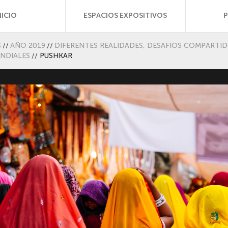
NICIO
ESPACIOS EXPOSITIVOS
S
//
AÑO 2019
//
DIFERENTES REALIDADES, DESAFÍOS COMPARTIDO
NDIALES
//
PUSHKAR