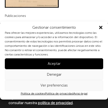
Publicaciones
Gestionar consentimiento
Suscribete a nuestra newsletter
Para ofrecer las mejores experiencias, utilizamos tecnologías como las
cookies para almacenar y/o acceder a la información del dispositivo. El
consentimiento de estas tecnologías nos permitirá procesar datos como el
comportamiento de navegación o las identificaciones únicas en este sitio.
No consentir o retirar el consentimiento, puede afectar negativamente a
Al marcar la casilla y enviar este formulario, usted
ciertas características y funciones.
consiente expresamente el tratamiento de sus datos
personales conforme a la normativa vigente en
Aceptar
materia de protección de datos personales, en
particular, de acuerdo con lo dispuesto en el
Denegar
Reglamento (UE) 2016/679 del Parlamento Europeo y
del Consejo de 27 de abril de 2016 (RGPD) y la Ley
Ver preferencias
Orgánica 3/2018, de 5 de diciembre, de Protección de
Datos Personales y garantía de los derechos
Política de cookies
Política de privacidad
Aviso legal
digitale(LOPDGDD). Para más información puede
consultar nuestra
política de privacidad
.