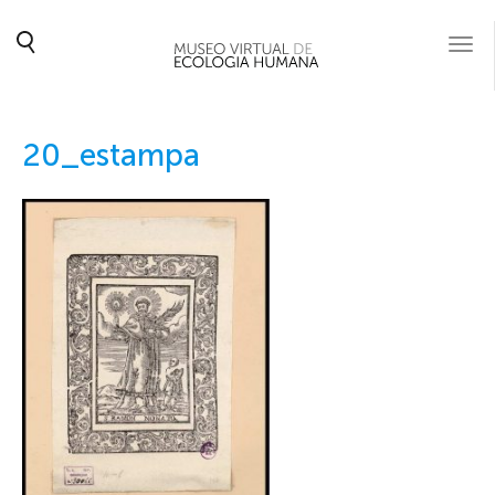
Togg
navi
20_estampa