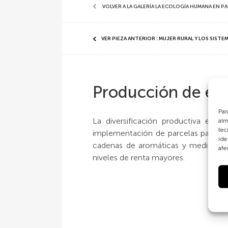
VOLVER A LA GALERÍA LA ECOLOGÍA HUMANA EN P
VER PIEZA ANTERIOR : MUJER RURAL Y LOS SISTE
Producción de esp
Par
La diversificación productiva es u
alm
tec
implementación de parcelas para la 
ide
cadenas de aromáticas y medicinale
afe
niveles de renta mayores.