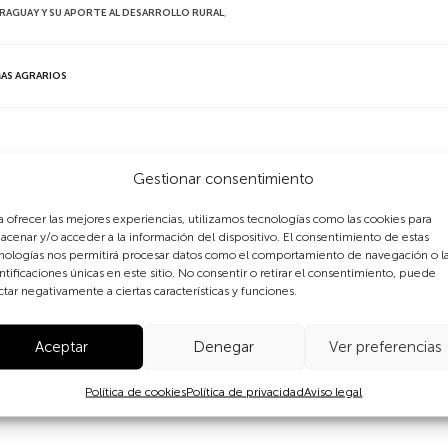
ARAGUAY Y SU APORTE AL DESARROLLO RURAL
,
MAS AGRARIOS
ecies aromáticas y medicinale
Gestionar consentimiento
a ofrecer las mejores experiencias, utilizamos tecnologías como las cookies para
na de las estrategias promocionadas por la Carrera para el 
acenar y/o acceder a la información del dispositivo. El consentimiento de estas
nologías nos permitirá procesar datos como el comportamiento de navegación o l
producción de orégano, menta y burrito se realiza con el obje
ntificaciones únicas en este sitio. No consentir o retirar el consentimiento, puede
s, un rubro con mucho potencial en Paraguay, y que permit
ctar negativamente a ciertas características y funciones.
Aceptar
Denegar
Ver preferencias
Política de cookies
Política de privacidad
Aviso legal