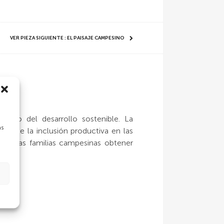
VER PIEZA SIGUIENTE : EL PAISAJE CAMPESINO
s
logro del desarrollo sostenible. La
as
to de la inclusión productiva en las
e a las familias campesinas obtener