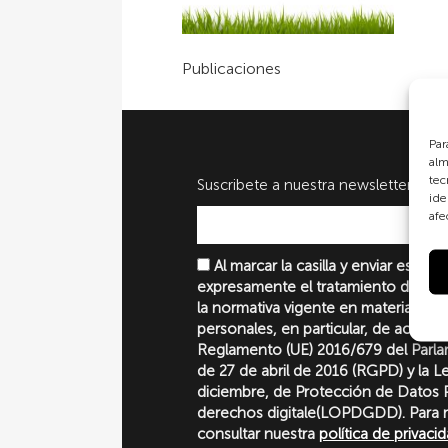
Publicaciones
Par
alm
tec
Suscribete a nuestra newsletter
ide
afe
Al marcar la casilla y enviar este 
expresamente el tratamiento de sus
la normativa vigente en materia de 
personales, en particular, de acuerd
Reglamento (UE) 2016/679 del Parl
de 27 de abril de 2016 (RGPD) y la 
diciembre, de Protección de Datos P
derechos digitale(LOPDGDD). Para 
consultar nuestra
política de privaci