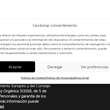
Gestionar consentimiento
a ofrecer las mejores experiencias, utilizamos tecnologías como las cookies para
acenar y/o acceder a la información del dispositivo. El consentimiento de estas
nologías nos permitirá procesar datos como el comportamiento de navegación o l
ntificaciones únicas en este sitio. No consentir o retirar el consentimiento, puede
ctar negativamente a ciertas características y funciones.
formulario, usted consiente
Aceptar
Denegar
Ver preferencias
 datos personales conforme a
protección de datos
Política de cookies
Política de privacidad
Aviso legal
o con lo dispuesto en el
amento Europeo y del Consejo
Ley Orgánica 3/2018, de 5 de
ersonales y garantía de los
más información puede
dad
.