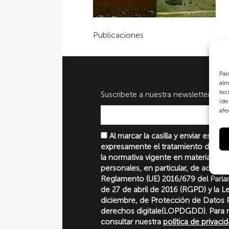
Publicaciones
Par
alm
tec
Suscribete a nuestra newsletter
ide
afe
Al marcar la casilla y enviar este 
expresamente el tratamiento de sus
la normativa vigente en materia de 
personales, en particular, de acuerd
Reglamento (UE) 2016/679 del Parl
de 27 de abril de 2016 (RGPD) y la 
diciembre, de Protección de Datos P
derechos digitale(LOPDGDD). Para 
consultar nuestra
política de privaci