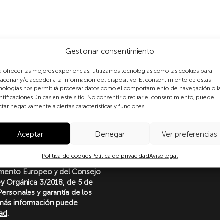
Gestionar consentimiento
a ofrecer las mejores experiencias, utilizamos tecnologías como las cookies para
acenar y/o acceder a la información del dispositivo. El consentimiento de estas
nologías nos permitirá procesar datos como el comportamiento de navegación o l
ntificaciones únicas en este sitio. No consentir o retirar el consentimiento, puede
ctar negativamente a ciertas características y funciones.
formulario, usted consiente
Aceptar
Denegar
Ver preferencias
 datos personales conforme a
protección de datos
Política de cookies
Política de privacidad
Aviso legal
o con lo dispuesto en el
amento Europeo y del Consejo
Ley Orgánica 3/2018, de 5 de
ersonales y garantía de los
más información puede
dad
.