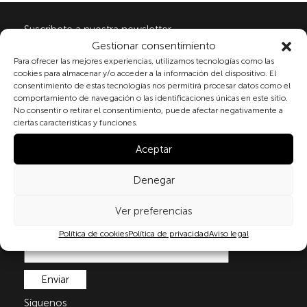
Suscribete a nuestra newsletter
Gestionar consentimiento
Para ofrecer las mejores experiencias, utilizamos tecnologías como las
cookies para almacenar y/o acceder a la información del dispositivo. El
Al marcar la casilla y enviar este formulario, usted
consentimiento de estas tecnologías nos permitirá procesar datos como el
consiente expresamente el tratamiento de sus datos
comportamiento de navegación o las identificaciones únicas en este sitio.
No consentir o retirar el consentimiento, puede afectar negativamente a
personales conforme a la normativa vigente en
ciertas características y funciones.
materia de protección de datos personales, en
particular, de acuerdo con lo dispuesto en el
Aceptar
Reglamento (UE) 2016/679 del Parlamento Europeo y
del Consejo de 27 de abril de 2016 (RGPD) y la Ley
Denegar
Orgánica 3/2018, de 5 de diciembre, de Protección de
Datos Personales y garantía de los derechos
Ver preferencias
digitale(LOPDGDD). Para más información puede
consultar nuestra
política de privacidad
.
Política de cookies
Política de privacidad
Aviso legal
Síguenos