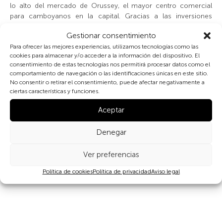
lo alto del mercado de Orussey, el mayor centro comercial
para camboyanos en la capital. Gracias a las inversiones
principalmente chinas, Phnom Penh ha experimentado un
Gestionar consentimiento
rápido crecimiento económico en los últimos años, lo que ha
Para ofrecer las mejores experiencias, utilizamos tecnologías como las
traído oportunidades de desarrollo pero también desafíos
cookies para almacenar y/o acceder a la información del dispositivo. El
adicionales para una ciudad que carece de una planificación
consentimiento de estas tecnologías nos permitirá procesar datos como el
urbana y sostenible adecuada. Esta imagen formaba parte de
comportamiento de navegación o las identificaciones únicas en este sitio.
una colección de fotografías que produje para ilustrar el
No consentir o retirar el consentimiento, puede afectar negativamente a
«
Country Planning Framework 2016-2020″
de
Global Green
ciertas características y funciones.
Growth Institute
(GGGI).
Aceptar
Denegar
Ver preferencias
Compartir
Política de cookies
Política de privacidad
Aviso legal