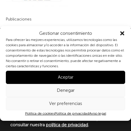
Publicaciones
Gestionar consentimiento
Suscribete a nuestra newsletter
Para ofrecer las mejores experiencias, utilizamos tecnologías como las
cookies para almacenar y/o acceder a la información del dispositivo. El
consentimiento de estas tecnologías nos permitirá procesar datos como el
comportamiento de navegación o las identificaciones únicas en este sitio.
No consentir o retirar el consentimiento, puede afectar negativamente a
Al marcar la casilla y enviar este formulario, usted
ciertas características y funciones.
consiente expresamente el tratamiento de sus datos
personales conforme a la normativa vigente en
Aceptar
materia de protección de datos personales, en
particular, de acuerdo con lo dispuesto en el
Denegar
Reglamento (UE) 2016/679 del Parlamento Europeo y
del Consejo de 27 de abril de 2016 (RGPD) y la Ley
Ver preferencias
Orgánica 3/2018, de 5 de diciembre, de Protección de
Datos Personales y garantía de los derechos
Política de cookies
Política de privacidad
Aviso legal
digitale(LOPDGDD). Para más información puede
consultar nuestra
política de privacidad
.