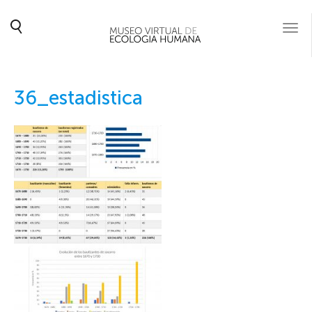
Togg
navi
36_estadistica