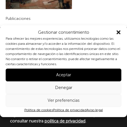
Publicaciones
Gestionar consentimiento
Suscribete a nuestra newsletter
Para ofrecer las mejores experiencias, utilizamos tecnologías como las
cookies para almacenar y/o acceder a la información del dispositivo. El
consentimiento de estas tecnologías nos permitirá procesar datos como el
comportamiento de navegación o las identificaciones únicas en este sitio.
No consentir o retirar el consentimiento, puede afectar negativamente a
Al marcar la casilla y enviar este formulario, usted
ciertas características y funciones.
consiente expresamente el tratamiento de sus datos
personales conforme a la normativa vigente en
Aceptar
materia de protección de datos personales, en
particular, de acuerdo con lo dispuesto en el
Denegar
Reglamento (UE) 2016/679 del Parlamento Europeo y
del Consejo de 27 de abril de 2016 (RGPD) y la Ley
Ver preferencias
Orgánica 3/2018, de 5 de diciembre, de Protección de
Datos Personales y garantía de los derechos
Política de cookies
Política de privacidad
Aviso legal
digitale(LOPDGDD). Para más información puede
consultar nuestra
política de privacidad
.