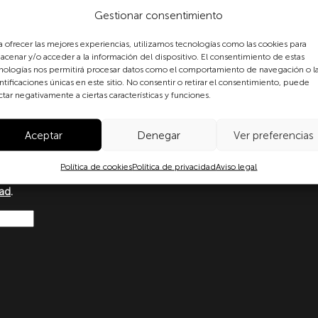
Gestionar consentimiento
a ofrecer las mejores experiencias, utilizamos tecnologías como las cookies para
acenar y/o acceder a la información del dispositivo. El consentimiento de estas
nologías nos permitirá procesar datos como el comportamiento de navegación o l
formulario, usted consiente
ntificaciones únicas en este sitio. No consentir o retirar el consentimiento, puede
 datos personales conforme a
ctar negativamente a ciertas características y funciones.
protección de datos
o con lo dispuesto en el
amento Europeo y del Consejo
Aceptar
Denegar
Ver preferencias
Ley Orgánica 3/2018, de 5 de
ersonales y garantía de los
Política de cookies
Política de privacidad
Aviso legal
más información puede
dad
.