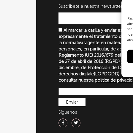
Suscribete a nuestra newsletter
Par
alm
tec
Al marcar la casilla y enviar este 
ide
expresamente el tratamiento de sus
afe
la normativa vigente en materia de 
personales, en particular, de acuerd
Reglamento (UE) 2016/679 del Parl
de 27 de abril de 2016 (RGPD) y la 
diciembre, de Protección de Datos P
derechos digitale(LOPDGDD). Para 
consultar nuestra
política de privaci
Síguenos