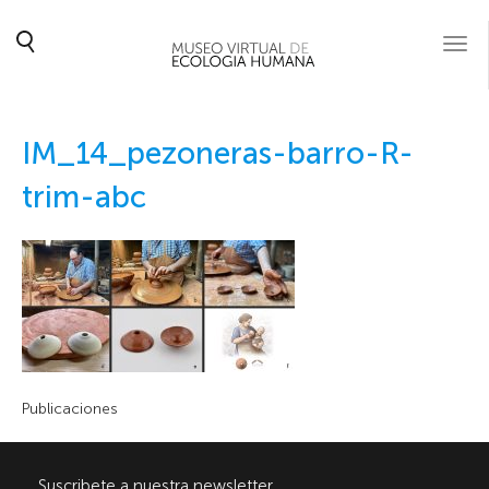
Togg
navi
IM_14_pezoneras-barro-R-
trim-abc
Publicaciones
Suscribete a nuestra newsletter