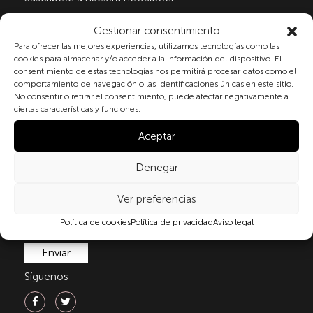
Gestionar consentimiento
Para ofrecer las mejores experiencias, utilizamos tecnologías como las
Al marcar la casilla y enviar este formulario, usted
cookies para almacenar y/o acceder a la información del dispositivo. El
consiente expresamente el tratamiento de sus datos
consentimiento de estas tecnologías nos permitirá procesar datos como el
personales conforme a la normativa vigente en
comportamiento de navegación o las identificaciones únicas en este sitio.
No consentir o retirar el consentimiento, puede afectar negativamente a
materia de protección de datos personales, en
ciertas características y funciones.
particular, de acuerdo con lo dispuesto en el
Reglamento (UE) 2016/679 del Parlamento Europeo y
Aceptar
del Consejo de 27 de abril de 2016 (RGPD) y la Ley
Orgánica 3/2018, de 5 de diciembre, de Protección de
Denegar
Datos Personales y garantía de los derechos
digitale(LOPDGDD). Para más información puede
Ver preferencias
consultar nuestra
política de privacidad
.
Política de cookies
Política de privacidad
Aviso legal
Síguenos