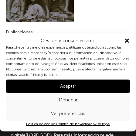
Publicaciones
Gestionar consentimiento
Para ofrecer las mejores experiencias, utilizamos tecnologías como las
cookies para almacenar y/o acceder a la información del dispositivo. El
Suscribete a nuestra newsletter
consentimiento de estas tecnologías nos permitirá procesar datos como el
comportamiento de navegación o las identificaciones únicas en este sitio.
No consentir o retirar el consentimiento, puede afectar negativamente a
ciertas características y funciones.
Al marcar la casilla y enviar este formulario, usted
consiente expresamente el tratamiento de sus datos
Aceptar
personales conforme a la normativa vigente en
materia de protección de datos personales, en
Denegar
particular, de acuerdo con lo dispuesto en el
Reglamento (UE) 2016/679 del Parlamento Europeo y
Ver preferencias
del Consejo de 27 de abril de 2016 (RGPD) y la Ley
Orgánica 3/2018, de 5 de diciembre, de Protección de
Política de cookies
Política de privacidad
Aviso legal
Datos Personales y garantía de los derechos
digitale(LOPDGDD). Para más información puede