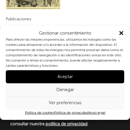
Publicaciones
Gestionar consentimiento
Suscribete a nuestra newsletter
Para ofrecer las mejores experiencias, utilizamos tecnologías como las
cookies para almacenar y/o acceder a la información del dispositivo. El
consentimiento de estas tecnologías nos permitirá procesar datos como el
comportamiento de navegación o las identificaciones únicas en este sitio.
No consentir o retirar el consentimiento, puede afectar negativamente a
Al marcar la casilla y enviar este formulario, usted
ciertas características y funciones.
consiente expresamente el tratamiento de sus datos
personales conforme a la normativa vigente en
Aceptar
materia de protección de datos personales, en
particular, de acuerdo con lo dispuesto en el
Denegar
Reglamento (UE) 2016/679 del Parlamento Europeo y
del Consejo de 27 de abril de 2016 (RGPD) y la Ley
Ver preferencias
Orgánica 3/2018, de 5 de diciembre, de Protección de
Datos Personales y garantía de los derechos
Política de cookies
Política de privacidad
Aviso legal
digitale(LOPDGDD). Para más información puede
consultar nuestra
política de privacidad
.