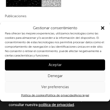
Publicaciones
Gestionar consentimiento
Suscribete a nuestra newsletter
Para ofrecer las mejores experiencias, utilizamos tecnologías como las
cookies para almacenar y/o acceder a la información del dispositivo. El
consentimiento de estas tecnologías nos permitirá procesar datos como el
comportamiento de navegación o las identificaciones únicas en este sitio.
No consentir o retirar el consentimiento, puede afectar negativamente a
Al marcar la casilla y enviar este formulario, usted
ciertas características y funciones.
consiente expresamente el tratamiento de sus datos
personales conforme a la normativa vigente en
Aceptar
materia de protección de datos personales, en
particular, de acuerdo con lo dispuesto en el
Denegar
Reglamento (UE) 2016/679 del Parlamento Europeo y
del Consejo de 27 de abril de 2016 (RGPD) y la Ley
Ver preferencias
Orgánica 3/2018, de 5 de diciembre, de Protección de
Datos Personales y garantía de los derechos
Política de cookies
Política de privacidad
Aviso legal
digitale(LOPDGDD). Para más información puede
consultar nuestra
política de privacidad
.