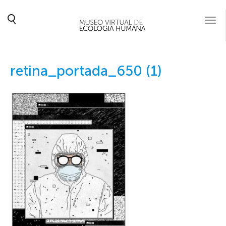
Togg
navi
retina_portada_650 (1)