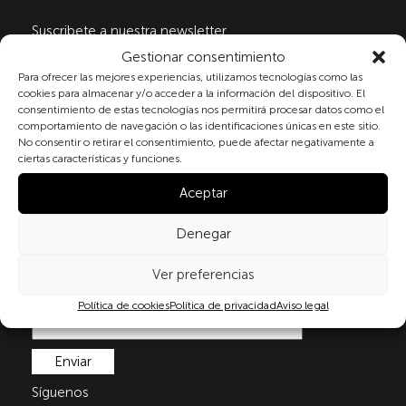
Suscribete a nuestra newsletter
Gestionar consentimiento
Para ofrecer las mejores experiencias, utilizamos tecnologías como las
cookies para almacenar y/o acceder a la información del dispositivo. El
Al marcar la casilla y enviar este formulario, usted
consentimiento de estas tecnologías nos permitirá procesar datos como el
consiente expresamente el tratamiento de sus datos
comportamiento de navegación o las identificaciones únicas en este sitio.
personales conforme a la normativa vigente en
No consentir o retirar el consentimiento, puede afectar negativamente a
ciertas características y funciones.
materia de protección de datos personales, en
particular, de acuerdo con lo dispuesto en el
Aceptar
Reglamento (UE) 2016/679 del Parlamento Europeo y
del Consejo de 27 de abril de 2016 (RGPD) y la Ley
Denegar
Orgánica 3/2018, de 5 de diciembre, de Protección de
Datos Personales y garantía de los derechos
Ver preferencias
digitale(LOPDGDD). Para más información puede
consultar nuestra
política de privacidad
.
Política de cookies
Política de privacidad
Aviso legal
Síguenos