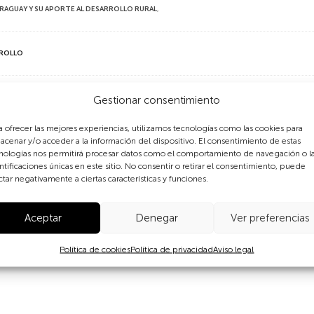
ARAGUAY Y SU APORTE AL DESARROLLO RURAL
,
RROLLO
Gestionar consentimiento
es y sistemas de tratamiento
a ofrecer las mejores experiencias, utilizamos tecnologías como las cookies para
acenar y/o acceder a la información del dispositivo. El consentimiento de estas
nologías nos permitirá procesar datos como el comportamiento de navegación o l
 tecnologías apropiadas (biodigestores) de bajo costo para la g
ntificaciones únicas en este sitio. No consentir o retirar el consentimiento, puede
ctar negativamente a ciertas características y funciones.
desarrollo sostenible. Estudiantes y docentes ponemos en pr
to con los productores y las productoras en el área de influen
Aceptar
Denegar
Ver preferencias
Política de cookies
Política de privacidad
Aviso legal