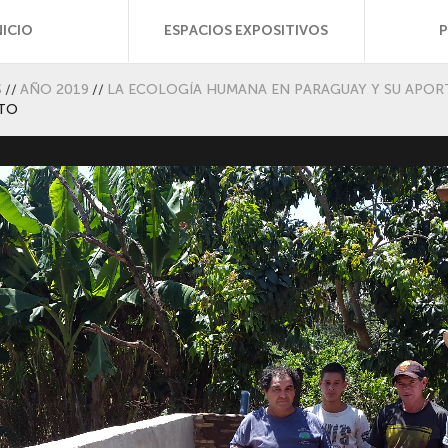
NICIO
ESPACIOS EXPOSITIVOS
S
//
AÑO 2019
//
LA ECOLOGÍA HUMANA EN PARAGUAY Y SU APOR
NTO