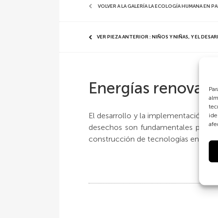
VOLVER A LA GALERÍA LA ECOLOGÍA HUMANA EN P
VER PIEZA ANTERIOR : NIÑOS Y NIÑAS, Y EL DESA
Energías renovabl
Par
alm
tec
El desarrollo y la implementación de
ide
afe
desechos son fundamentales para el 
construcción de tecnologías en conjun