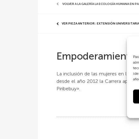
VOLVER A LA GALERÍA LA ECOLOGÍA HUMANA EN P
VER PIEZA ANTERIOR : EXTENSIÓN UNIVERSITARI
Empoderamiento e
Par
alm
tec
La inclusión de las mujeres en los c
ide
afe
desde el año 2012 la Carrera apoya a
Piribebuy».