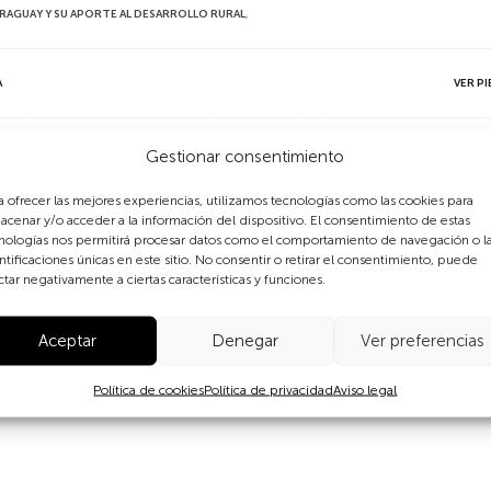
ARAGUAY Y SU APORTE AL DESARROLLO RURAL
,
A
VER PI
Gestionar consentimiento
conómico de las mujeres
a ofrecer las mejores experiencias, utilizamos tecnologías como las cookies para
acenar y/o acceder a la información del dispositivo. El consentimiento de estas
nologías nos permitirá procesar datos como el comportamiento de navegación o l
ircuitos económicos locales es fundamental para el desarroll
ntificaciones únicas en este sitio. No consentir o retirar el consentimiento, puede
ctar negativamente a ciertas características y funciones.
 diferentes comités integrados por mujeres para que participen
Aceptar
Denegar
Ver preferencias
Política de cookies
Política de privacidad
Aviso legal