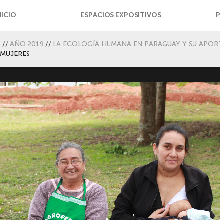
NICIO
ESPACIOS EXPOSITIVOS
S
//
AÑO 2019
//
LA ECOLOGÍA HUMANA EN PARAGUAY Y SU APOR
MUJERES