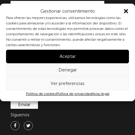
Gestionar consentimiento
Para ofrecer las mejores experiencias, utilizamos tecnologías como las
Al marcar la casilla y enviar este formulario, usted
cookies para almacenar y/o acceder a la información del dispositivo. El
consiente expresamente el tratamiento de sus datos
consentimiento de estas tecnologías nos permitirá procesar datos como el
personales conforme a la normativa vigente en
comportamiento de navegación o las identificaciones únicas en este sitio.
materia de protección de datos personales, en
No consentir o retirar el consentimiento, puede afectar negativamente a
particular, de acuerdo con lo dispuesto en el
ciertas características y funciones.
Reglamento (UE) 2016/679 del Parlamento Europeo y
Aceptar
del Consejo de 27 de abril de 2016 (RGPD) y la Ley
Orgánica 3/2018, de 5 de diciembre, de Protección de
Datos Personales y garantía de los derechos
Denegar
digitale(LOPDGDD). Para más información puede
consultar nuestra
política de privacidad
.
Ver preferencias
Política de cookies
Política de privacidad
Aviso legal
Síguenos