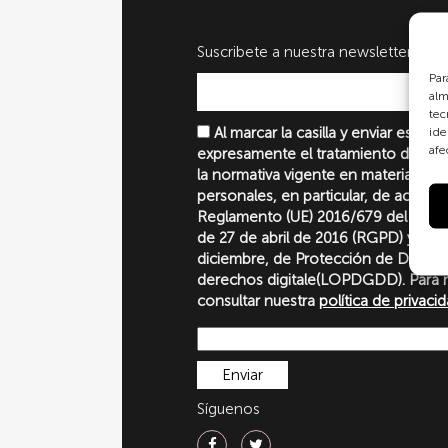
Suscribete a nuestra newsletter
Par
alm
tec
Al marcar la casilla y enviar este 
ide
afe
expresamente el tratamiento de sus
la normativa vigente en materia de 
personales, en particular, de acuerd
Reglamento (UE) 2016/679 del Parl
de 27 de abril de 2016 (RGPD) y la 
diciembre, de Protección de Datos P
derechos digitale(LOPDGDD). Para 
consultar nuestra
política de privaci
Síguenos