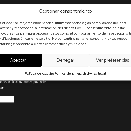
Gestionar consentimiento
a ofrecer las mejores experiencias, utilizamos tecnologías como las cookies para
acenar y/o acceder a la información del dispositivo. El consentimiento de estas
nologías nos permitirá procesar datos como el comportamiento de navegación o l
formulario, usted consiente
ntificaciones únicas en este sitio. No consentir o retirar el consentimiento, puede
ctar negativamente a ciertas características y funciones.
 datos personales conforme a
protección de datos
o con lo dispuesto en el
Aceptar
Denegar
Ver preferencias
amento Europeo y del Consejo
Ley Orgánica 3/2018, de 5 de
Política de cookies
Política de privacidad
Aviso legal
ersonales y garantía de los
más información puede
dad
.