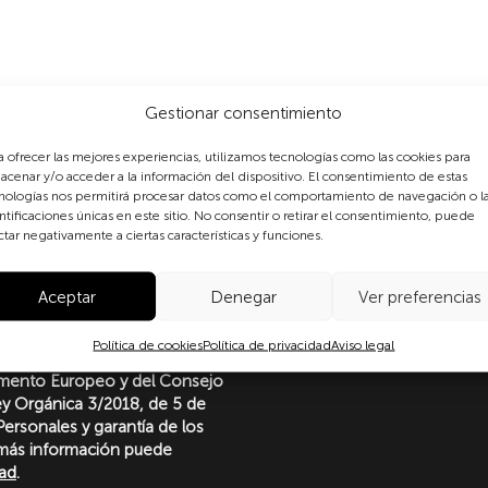
Gestionar consentimiento
a ofrecer las mejores experiencias, utilizamos tecnologías como las cookies para
acenar y/o acceder a la información del dispositivo. El consentimiento de estas
nologías nos permitirá procesar datos como el comportamiento de navegación o l
ntificaciones únicas en este sitio. No consentir o retirar el consentimiento, puede
ctar negativamente a ciertas características y funciones.
formulario, usted consiente
Aceptar
Denegar
Ver preferencias
 datos personales conforme a
protección de datos
Política de cookies
Política de privacidad
Aviso legal
o con lo dispuesto en el
amento Europeo y del Consejo
Ley Orgánica 3/2018, de 5 de
ersonales y garantía de los
más información puede
dad
.