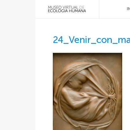
I
24_Venir_con_man