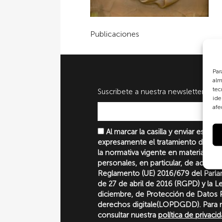
Publicaciones
Par
alm
tec
Suscribete a nuestra newsletter
ide
afe
Al marcar la casilla y enviar este 
expresamente el tratamiento de sus
la normativa vigente en materia de 
personales, en particular, de acuerd
Reglamento (UE) 2016/679 del Parl
de 27 de abril de 2016 (RGPD) y la 
diciembre, de Protección de Datos P
derechos digitale(LOPDGDD). Para 
consultar nuestra
política de privaci