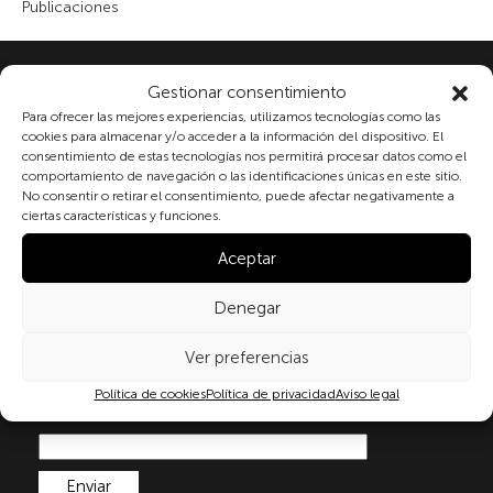
Publicaciones
Suscribete a nuestra newsletter
Gestionar consentimiento
Para ofrecer las mejores experiencias, utilizamos tecnologías como las
cookies para almacenar y/o acceder a la información del dispositivo. El
consentimiento de estas tecnologías nos permitirá procesar datos como el
Al marcar la casilla y enviar este formulario, usted
comportamiento de navegación o las identificaciones únicas en este sitio.
consiente expresamente el tratamiento de sus datos
No consentir o retirar el consentimiento, puede afectar negativamente a
ciertas características y funciones.
personales conforme a la normativa vigente en
materia de protección de datos personales, en
Aceptar
particular, de acuerdo con lo dispuesto en el
Reglamento (UE) 2016/679 del Parlamento Europeo y
Denegar
del Consejo de 27 de abril de 2016 (RGPD) y la Ley
Orgánica 3/2018, de 5 de diciembre, de Protección de
Ver preferencias
Datos Personales y garantía de los derechos
digitale(LOPDGDD). Para más información puede
Política de cookies
Política de privacidad
Aviso legal
consultar nuestra
política de privacidad
.