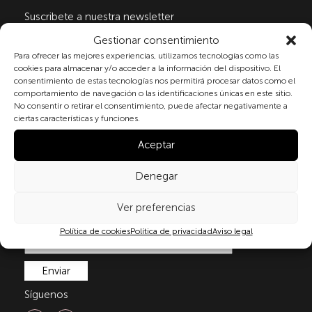
Suscribete a nuestra newsletter
Gestionar consentimiento
Para ofrecer las mejores experiencias, utilizamos tecnologías como las
cookies para almacenar y/o acceder a la información del dispositivo. El
Al marcar la casilla y enviar este formulario, usted
consentimiento de estas tecnologías nos permitirá procesar datos como el
consiente expresamente el tratamiento de sus datos
comportamiento de navegación o las identificaciones únicas en este sitio.
personales conforme a la normativa vigente en
No consentir o retirar el consentimiento, puede afectar negativamente a
materia de protección de datos personales, en
ciertas características y funciones.
particular, de acuerdo con lo dispuesto en el
Aceptar
Reglamento (UE) 2016/679 del Parlamento Europeo y
del Consejo de 27 de abril de 2016 (RGPD) y la Ley
Orgánica 3/2018, de 5 de diciembre, de Protección de
Denegar
Datos Personales y garantía de los derechos
digitale(LOPDGDD). Para más información puede
Ver preferencias
consultar nuestra
política de privacidad
.
Política de cookies
Política de privacidad
Aviso legal
Síguenos