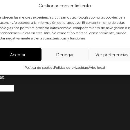
Gestionar consentimiento
a ofrecer las mejores experiencias, utilizamos tecnologías como las cookies para
acenar y/o acceder a la información del dispositivo. El consentimiento de estas
nologías nos permitirá procesar datos como el comportamiento de navegación o l
formulario, usted consiente
ntificaciones únicas en este sitio. No consentir o retirar el consentimiento, puede
 datos personales conforme a
ctar negativamente a ciertas características y funciones.
protección de datos
o con lo dispuesto en el
amento Europeo y del Consejo
Aceptar
Denegar
Ver preferencias
Ley Orgánica 3/2018, de 5 de
ersonales y garantía de los
Política de cookies
Política de privacidad
Aviso legal
más información puede
dad
.