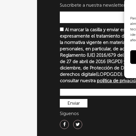
Suscribete a nuestra newsletter
Par
alm
tec
Al marcar la casilla y enviar este 
ide
expresamente el tratamiento de sus
afe
la normativa vigente en materia de 
personales, en particular, de acuerd
Reglamento (UE) 2016/679 del Parl
de 27 de abril de 2016 (RGPD) y la 
diciembre, de Protección de Datos P
derechos digitale(LOPDGDD). Para 
consultar nuestra
política de privaci
Síguenos