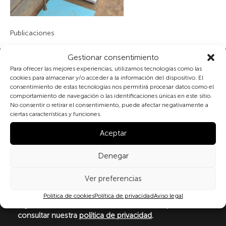
Publicaciones
Gestionar consentimiento
Suscribete a nuestra newsletter
Para ofrecer las mejores experiencias, utilizamos tecnologías como las
cookies para almacenar y/o acceder a la información del dispositivo. El
consentimiento de estas tecnologías nos permitirá procesar datos como el
comportamiento de navegación o las identificaciones únicas en este sitio.
No consentir o retirar el consentimiento, puede afectar negativamente a
Al marcar la casilla y enviar este formulario, usted
ciertas características y funciones.
consiente expresamente el tratamiento de sus datos
personales conforme a la normativa vigente en
Aceptar
materia de protección de datos personales, en
particular, de acuerdo con lo dispuesto en el
Denegar
Reglamento (UE) 2016/679 del Parlamento Europeo y
del Consejo de 27 de abril de 2016 (RGPD) y la Ley
Ver preferencias
Orgánica 3/2018, de 5 de diciembre, de Protección de
Datos Personales y garantía de los derechos
Política de cookies
Política de privacidad
Aviso legal
digitale(LOPDGDD). Para más información puede
consultar nuestra
política de privacidad
.