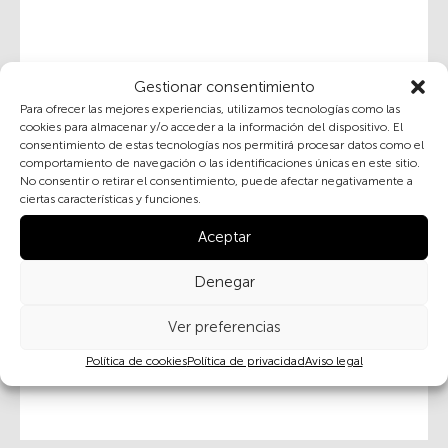
Gestionar consentimiento
Para ofrecer las mejores experiencias, utilizamos tecnologías como las
cookies para almacenar y/o acceder a la información del dispositivo. El
consentimiento de estas tecnologías nos permitirá procesar datos como el
comportamiento de navegación o las identificaciones únicas en este sitio.
No consentir o retirar el consentimiento, puede afectar negativamente a
ciertas características y funciones.
Aceptar
Denegar
Ver preferencias
Tareas distributivas: preparación y reparto de
Política de cookies
Política de privacidad
Aviso legal
los alimentos (Zimbabue)