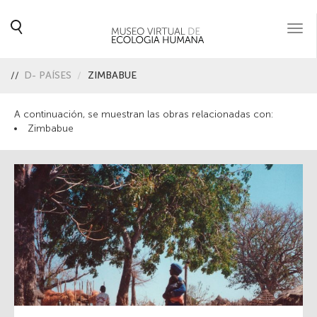
Togg
navi
//
D- PAÍSES
ZIMBABUE
A continuación, se muestran las obras relacionadas con:
Zimbabue