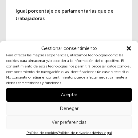
Igual porcentaje de parlamentarias que de
trabajadoras
Gestionar consentimiento
Para ofrecer las mejores experiencias, utilizamos tecnologías como las
cookies para almacenar y/o acceder a la información del dispositivo. El
consentimiento de estas tecnologías nos permitirá procesar datos como el
Suscribete a nuestra newsletter
comportamiento de navegación o las identificaciones únicas en este sitio.
No consentir o retirar el consentimiento, puede afectar negativamente a
ciertas características y funciones.
Al marcar la casilla y enviar este formulario, usted
Aceptar
consiente expresamente el tratamiento de sus datos
personales conforme a la normativa vigente en
Denegar
materia de protección de datos personales, en
particular, de acuerdo con lo dispuesto en el
Ver preferencias
Reglamento (UE) 2016/679 del Parlamento Europeo y
del Consejo de 27 de abril de 2016 (RGPD) y la Ley
Política de cookies
Política de privacidad
Aviso legal