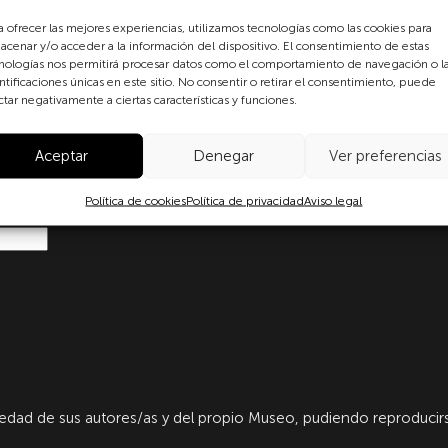
a ofrecer las mejores experiencias, utilizamos tecnologías como las cookies para
formulario, usted consiente
acenar y/o acceder a la información del dispositivo. El consentimiento de estas
 datos personales conforme a
nologías nos permitirá procesar datos como el comportamiento de navegación o l
protección de datos
ntificaciones únicas en este sitio. No consentir o retirar el consentimiento, puede
o con lo dispuesto en el
ctar negativamente a ciertas características y funciones.
amento Europeo y del Consejo
Ley Orgánica 3/2018, de 5 de
Aceptar
Denegar
Ver preferencias
ersonales y garantía de los
más información puede
dad
.
Política de cookies
Política de privacidad
Aviso legal
dad de sus autores/as y del propio Museo, pudiendo reproducirs