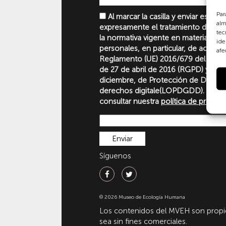
Par
Al marcar la casilla y enviar este 
alm
expresamente el tratamiento de sus
tec
la normativa vigente en materia de 
ide
personales, en particular, de acuerd
afe
Reglamento (UE) 2016/679 del Parl
de 27 de abril de 2016 (RGPD) y la 
diciembre, de Protección de Datos P
derechos digitale(LOPDGDD). Para 
consultar nuestra
política de privaci
Síguenos
© 2026 Museo de Ecología Humana
Los contenidos del MVEH son propie
sea sin fines comerciales.