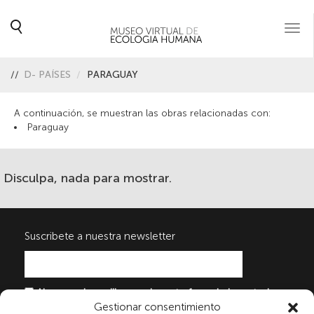
Togg
navi
//
D- PAÍSES
PARAGUAY
A continuación, se muestran las obras relacionadas con:
Paraguay
Disculpa, nada para mostrar.
Suscribete a nuestra newsletter
Al marcar la casilla y enviar este formulario, usted
Gestionar consentimiento
consiente expresamente el tratamiento de sus datos