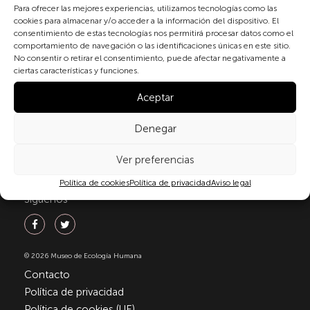
personales conforme a la normativa vigente en
Para ofrecer las mejores experiencias, utilizamos tecnologías como las
cookies para almacenar y/o acceder a la información del dispositivo. El
materia de protección de datos personales, en
consentimiento de estas tecnologías nos permitirá procesar datos como el
particular, de acuerdo con lo dispuesto en el
comportamiento de navegación o las identificaciones únicas en este sitio.
Reglamento (UE) 2016/679 del Parlamento Europeo y
No consentir o retirar el consentimiento, puede afectar negativamente a
del Consejo de 27 de abril de 2016 (RGPD) y la Ley
ciertas características y funciones.
Orgánica 3/2018, de 5 de diciembre, de Protección de
Datos Personales y garantía de los derechos
Aceptar
digitale(LOPDGDD). Para más información puede
consultar nuestra
política de privacidad
.
Denegar
Ver preferencias
Política de cookies
Política de privacidad
Aviso legal
Síguenos
© 2026 Museo de Ecología Humana
Contacto
Política de privacidad
Política de cookies (UE)