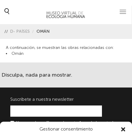
Togg
navi
//
D- PAÍSES
OMÁN
A continuación, se muestran las obras relacionadas con:
Omán
Disculpa, nada para mostrar.
Suscribete a nuestra newsletter
Al marcar la casilla y enviar este formulario, usted
Gestionar consentimiento
consiente expresamente el tratamiento de sus datos