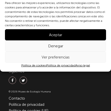
personales conforme a la normativa vigente en
Para ofrecer las mejores experiencias, utilizamos tecnologías como las
cookies para almacenar y/o acceder a la información del dispositivo. El
materia de protección de datos personales, en
consentimiento de estas tecnologías nos permitirá procesar datos como el
particular, de acuerdo con lo dispuesto en el
comportamiento de navegación o las identificaciones únicas en este sitio.
Reglamento (UE) 2016/679 del Parlamento Europeo y
No consentir o retirar el consentimiento, puede afectar negativamente a
del Consejo de 27 de abril de 2016 (RGPD) y la Ley
ciertas características y funciones.
Orgánica 3/2018, de 5 de diciembre, de Protección de
Datos Personales y garantía de los derechos
Aceptar
digitale(LOPDGDD). Para más información puede
consultar nuestra
política de privacidad
.
Denegar
Ver preferencias
Política de cookies
Política de privacidad
Aviso legal
Síguenos
© 2026 Museo de Ecología Humana
Contacto
Política de privacidad
Política de cookies (UE)