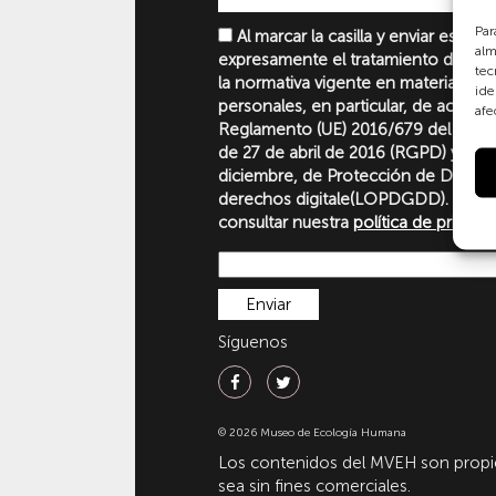
Par
Al marcar la casilla y enviar este 
alm
expresamente el tratamiento de sus
tec
la normativa vigente en materia de 
ide
personales, en particular, de acuerd
afe
Reglamento (UE) 2016/679 del Parl
de 27 de abril de 2016 (RGPD) y la 
diciembre, de Protección de Datos P
derechos digitale(LOPDGDD). Para 
consultar nuestra
política de privaci
Síguenos
© 2026 Museo de Ecología Humana
Los contenidos del MVEH son propie
sea sin fines comerciales.