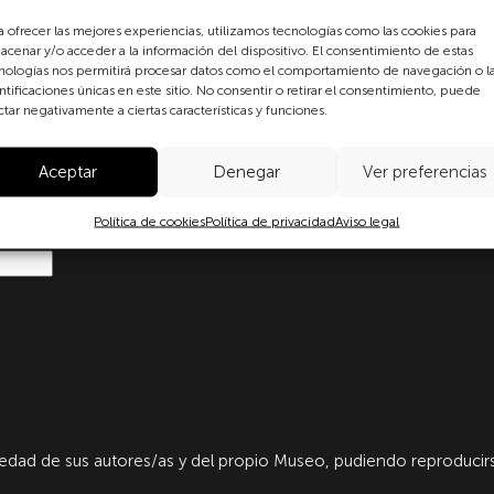
a ofrecer las mejores experiencias, utilizamos tecnologías como las cookies para
formulario, usted consiente
acenar y/o acceder a la información del dispositivo. El consentimiento de estas
 datos personales conforme a
nologías nos permitirá procesar datos como el comportamiento de navegación o l
protección de datos
ntificaciones únicas en este sitio. No consentir o retirar el consentimiento, puede
o con lo dispuesto en el
ctar negativamente a ciertas características y funciones.
amento Europeo y del Consejo
Ley Orgánica 3/2018, de 5 de
Aceptar
Denegar
Ver preferencias
ersonales y garantía de los
más información puede
dad
.
Política de cookies
Política de privacidad
Aviso legal
dad de sus autores/as y del propio Museo, pudiendo reproducirs