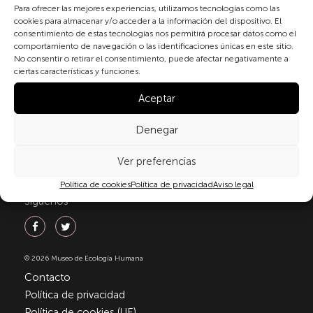
personales conforme a la normativa vigente en
Para ofrecer las mejores experiencias, utilizamos tecnologías como las
cookies para almacenar y/o acceder a la información del dispositivo. El
materia de protección de datos personales, en
consentimiento de estas tecnologías nos permitirá procesar datos como el
particular, de acuerdo con lo dispuesto en el
comportamiento de navegación o las identificaciones únicas en este sitio.
Reglamento (UE) 2016/679 del Parlamento Europeo y
No consentir o retirar el consentimiento, puede afectar negativamente a
del Consejo de 27 de abril de 2016 (RGPD) y la Ley
ciertas características y funciones.
Orgánica 3/2018, de 5 de diciembre, de Protección de
Datos Personales y garantía de los derechos
Aceptar
digitale(LOPDGDD). Para más información puede
consultar nuestra
política de privacidad
.
Denegar
Ver preferencias
Política de cookies
Política de privacidad
Aviso legal
Síguenos
© 2026 Museo de Ecología Humana
Contacto
Política de privacidad
Política de cookies (UE)