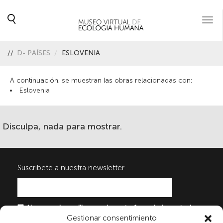
Togg
navi
//
D- PAÍSES
ESLOVENIA
A continuación, se muestran las obras relacionadas con:
Eslovenia
Disculpa, nada para mostrar.
Suscribete a nuestra newsletter
Al marcar la casilla y enviar este formulario, usted
Gestionar consentimiento
consiente expresamente el tratamiento de sus datos